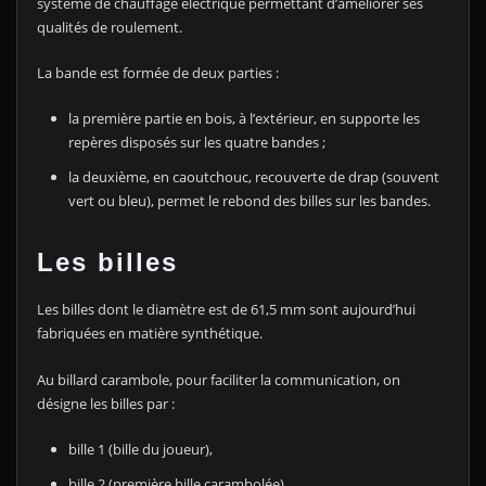
système de chauffage électrique permettant d’améliorer ses
qualités de roulement.
La bande est formée de deux parties :
la première partie en bois, à l’extérieur, en supporte les
repères disposés sur les quatre bandes ;
la deuxième, en caoutchouc, recouverte de drap (souvent
vert ou bleu), permet le rebond des billes sur les bandes.
Les billes
Les billes dont le diamètre est de 61,5 mm sont aujourd’hui
fabriquées en matière synthétique.
Au billard carambole, pour faciliter la communication, on
désigne les billes par :
bille 1 (bille du joueur),
bille 2 (première bille carambolée),