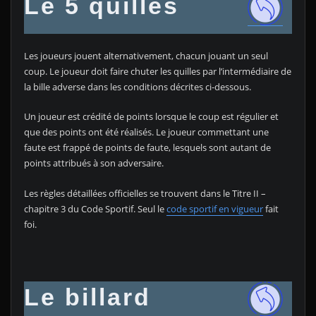
Le 5 quilles
Les joueurs jouent alternativement, chacun jouant un seul
coup. Le joueur doit faire chuter les quilles par l’intermédiaire de
la bille adverse dans les conditions décrites ci-dessous.
Un joueur est crédité de points lorsque le coup est régulier et
que des points ont été réalisés. Le joueur commettant une
faute est frappé de points de faute, lesquels sont autant de
points attribués à son adversaire.
Les règles détaillées officielles se trouvent dans le Titre II –
chapitre 3 du Code Sportif. Seul le
code sportif en vigueur
fait
foi.
Le billard