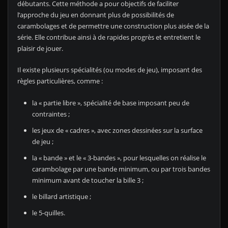
débutants. Cette méthode a pour objectifs de faciliter
l’approche du jeu en donnant plus de possibilités de
carambolages et de permettre une construction plus aisée de la
série. Elle contribue ainsi à de rapides progrès et entretient le
plaisir de jouer.
Il existe plusieurs spécialités (ou modes de jeu), imposant des
règles particulières, comme :
la « partie libre », spécialité de base imposant peu de
contraintes ;
les jeux de « cadres », avec zones dessinées sur la surface
de jeu ;
la « bande » et le « 3-bandes », pour lesquelles on réalise le
carambolage par une bande minimum, ou par trois bandes
minimum avant de toucher la bille 3 ;
le billard artistique ;
le 5-quilles.