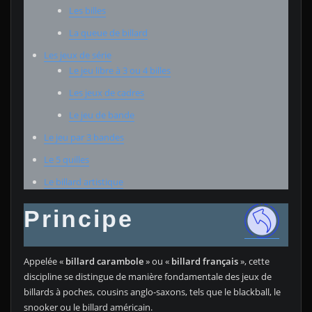
Les billes
La queue de billard
Les jeux de série
Le jeu libre à 3 ou 4 billes
Les jeux de cadres
Le jeu de bande
Le jeu par 3 bandes
Le 5 quilles
Le billard artistique
Principe
Appelée «
billard carambole
» ou «
billard français
», cette
discipline se distingue de manière fondamentale des jeux de
billards à poches, cousins anglo-saxons, tels que le blackball, le
snooker ou le billard américain.