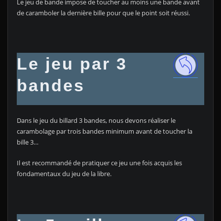
Le jeu de bande impose de toucher au moins une bande avant
de caramboler la dernière bille pour que le point soit réussi.
Le jeu par 3
bandes
Dans le jeu du billard 3 bandes, nous devons réaliser le
carambolage par trois bandes minimum avant de toucher la
bille 3…
Il est recommandé de pratiquer ce jeu une fois acquis les
fondamentaux du jeu de la libre.