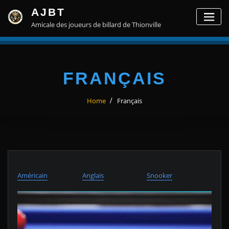
Skip
AJBT
to
Amicale des joueurs de billard de Thionville
content
FRANÇAIS
Home
Français
Américain
Anglais
Snooker