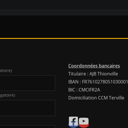
Coordonnées bancaires
atoire)
Titulaire : AJB Thionville
IBAN : FR761027805103000
BIC : CMCIFR2A
igatoire)
Domiciliation CCM Terville