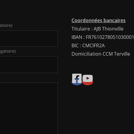
Coordonnées bancaires
atoire)
Titulaire : AJB Thionville
IBAN : FR761027805103000
BIC : CMCIFR2A
igatoire)
Domiciliation CCM Terville