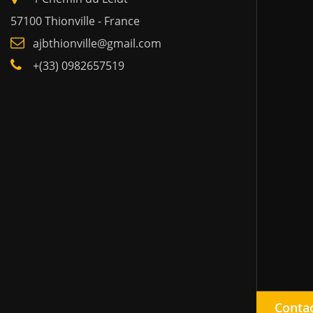
57100 Thionville - France
ajbthionville@gmail.com
+(33) 0982657519
Conta