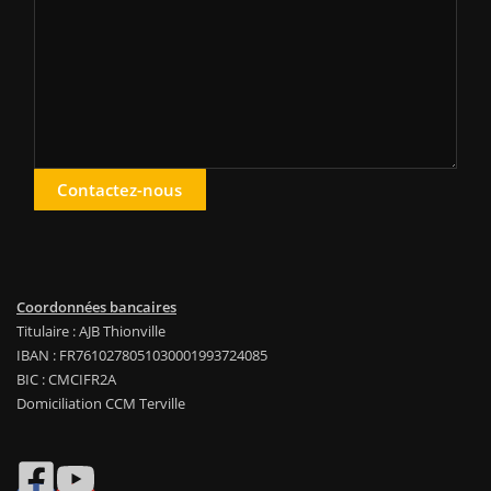
Contactez-nous
Coordonnées bancaires
Titulaire : AJB Thionville
IBAN : FR7610278051030001993724085
BIC : CMCIFR2A
Domiciliation CCM Terville