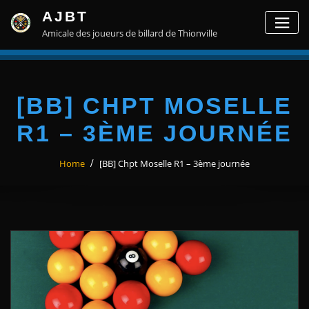
Skip
AJBT
to
Amicale des joueurs de billard de Thionville
content
[BB] CHPT MOSELLE
R1 – 3ÈME JOURNÉE
Home
[BB] Chpt Moselle R1 – 3ème journée