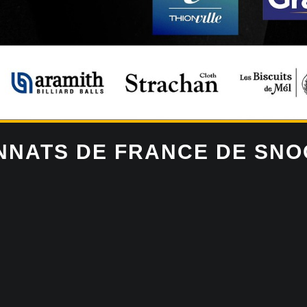
NNATS DE FRANCE DE SNO
champi
de
france
snooker