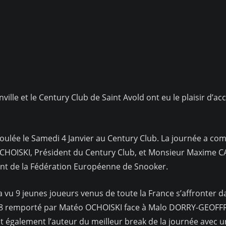
onville et le Century Club de Saint Avold ont eu le plaisir d’
ée le Samedi 4 Janvier au Century Club. La journée a co
HOISKI, Président du Century Club, et Monsieur Maxime CA
ent de la Fédération Européenne de Snooker.
 9 jeunes joueurs venus de toute la France s’affronter da
18 remporté par Matéo OCHOISKI face à Malo DORRY-GEOFF
 également l’auteur du meilleur break de la journée avec un